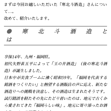
まずは今回お越しいただいた「寒北斗酒造」さんについ
て…。
改めて、紹介いたします。
●寒北斗酒造と
享保14年、九州・福岡県。
初代矢野甚五平によって「玉の井酒造」（後の寒北斗酒
造）が誕生しました。
日本中が美食ブームに沸く昭和59年。「福岡を代表する
銘酒をつくりたい」と熱望する酒販店の声に応え、新たな
酒造りへの挑戦を決意し、その酒造は生まれたそうです。
試行錯誤を経たその先にたどり着いたのは、地元で古くか
ら愛されてきた「福岡らしい味」。地元に寄り添ったお酒