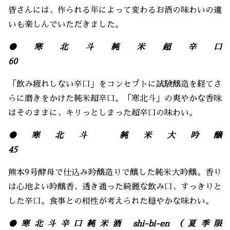
皆さんには、作られる年によって変わるお酒の味わいの違
いも楽しんでいただきました。
●寒北斗純米超辛口
60
「飲み疲れしない辛口」をコンセプトに試験醸造を経てさ
らに磨きをかけた純米超辛口。「寒北斗」の爽やかな香味
はそのままに、キリっとしまった超辛口の味わい。
●寒北斗 純米大吟醸
45
熊本9号酵母で仕込み吟醸造りで醸した純米大吟醸。香り
は心地よい吟醸香、透き通った綺麗な飲み口、すっきりと
した辛口。食事との相性が考えられた穏やかな味わい。
●寒北斗辛口純米酒 shi-bi-en（夏季限