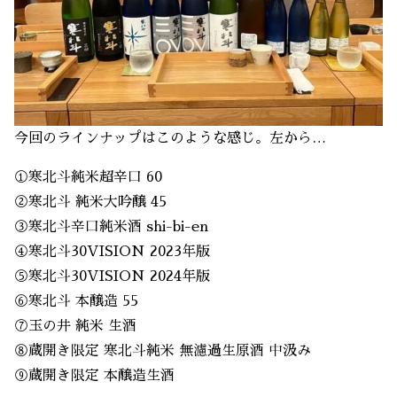
今回のラインナップはこのような感じ。左から…
①寒北斗純米超辛口 60
②寒北斗 純米大吟醸 45
③寒北斗辛口純米酒 shi-bi-en
④寒北斗30VISION 2023年版
⑤寒北斗30VISION 2024年版
⑥寒北斗 本醸造 55
⑦玉の井 純米 生酒
⑧蔵開き限定 寒北斗純米 無濾過生原酒 中汲み
⑨蔵開き限定 本醸造生酒