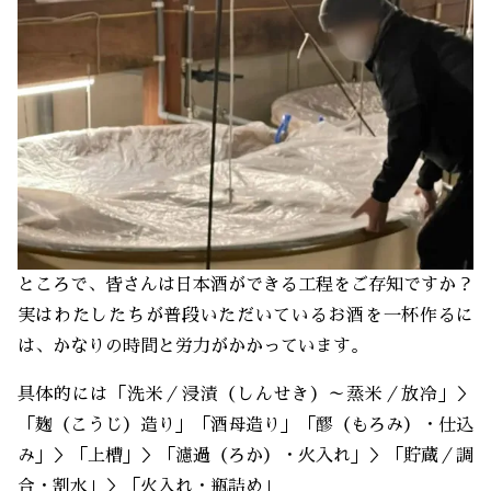
ところで、皆さんは日本酒ができる工程をご存知ですか？
実はわたしたちが普段いただいているお酒を一杯作るに
は、かなりの時間と労力がかかっています。
具体的には「洗米／浸漬（しんせき）～蒸米／放冷」＞
「麹（こうじ）造り」「酒母造り」「醪（もろみ）・仕込
み」＞「上槽」＞「濾過（ろか）・火入れ」＞「貯蔵／調
合・割水」＞「火入れ・瓶詰め」