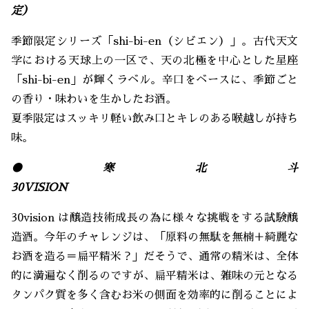
定）
季節限定シリーズ「shi-bi-en（シビエン）」。古代天文
学における天球上の一区で、天の北極を中心とした星座
「shi-bi-en」が輝くラベル。辛口をベースに、季節ごと
の香り・味わいを生かしたお酒。
夏季限定はスッキリ軽い飲み口とキレのある喉越しが持ち
味。
●寒北斗
30VISIO
30vision は醸造技術成長の為に様々な挑戦をする試験醸
造酒。今年のチャレンジは、「原料の無駄を無楠＋綺麗な
お酒を造る＝扁平精米？」だそうで、通常の精米は、全体
的に満遍なく削るのですが、扁平精米は、雑味の元となる
タンパク質を多く含むお米の側面を効率的に削ることによ