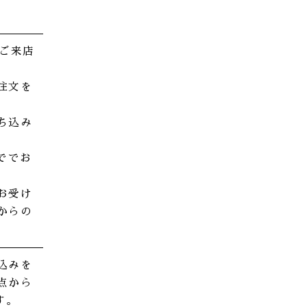
はご来店
注文を
ち込み
ででお
お受け
からの
込みを
点から
す。