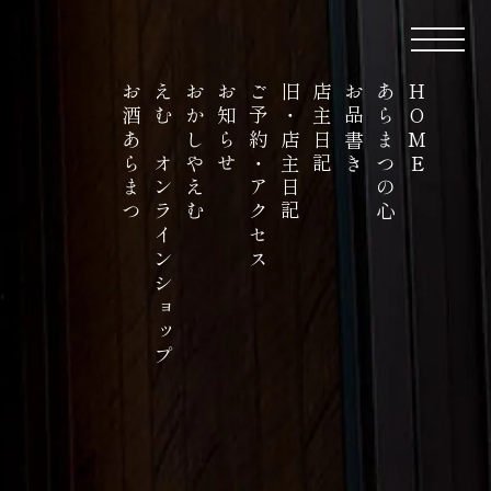
お酒あらまつ
えむ オンラインショップ
おかしやえむ
お知らせ
ご予約・アクセス
旧・店主日記
店主日記
お品書き
あらまつの心
HOME