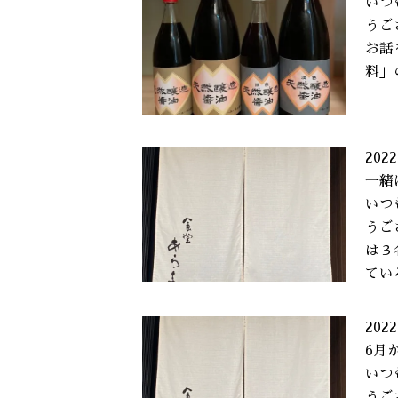
いつ
うご
お話
料」
2022
一緒
いつ
うご
は３
てい
2022
6月
いつ
うご