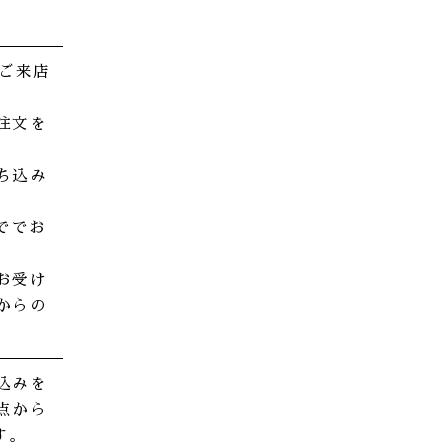
はご来店
注文を
ち込み
ででお
お受け
からの
込みを
点から
す。