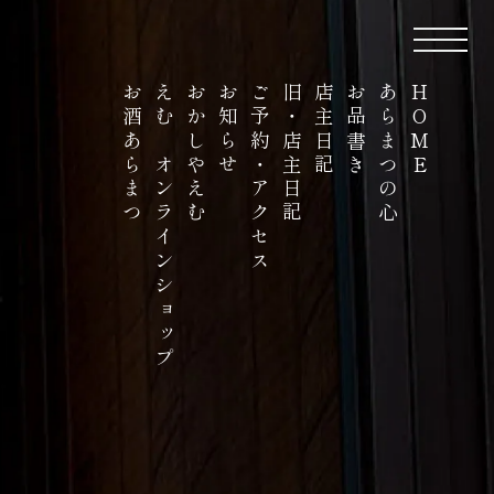
お酒あらまつ
えむ オンラインショップ
おかしやえむ
お知らせ
ご予約・アクセス
旧・店主日記
店主日記
お品書き
あらまつの心
HOME