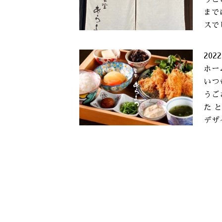
まで
スで
2022
ホー
いつ
うご
た 
デザ