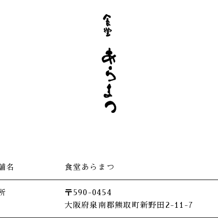
舗名
食堂あらまつ
所
〒​590-0454
大阪府泉南郡熊取町新野田2-11-7